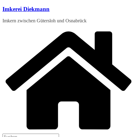
Zum
Imkerei Diekmann
Inhalt
springen
Imkern zwischen Gütersloh und Osnabrück