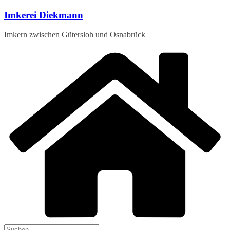
Zum
Imkerei Diekmann
Inhalt
springen
Imkern zwischen Gütersloh und Osnabrück