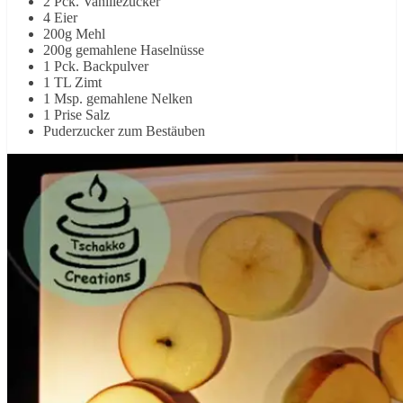
2 Pck. Vanillezucker
4 Eier
200g Mehl
200g gemahlene Haselnüsse
1 Pck. Backpulver
1 TL Zimt
1 Msp. gemahlene Nelken
1 Prise Salz
Puderzucker zum Bestäuben