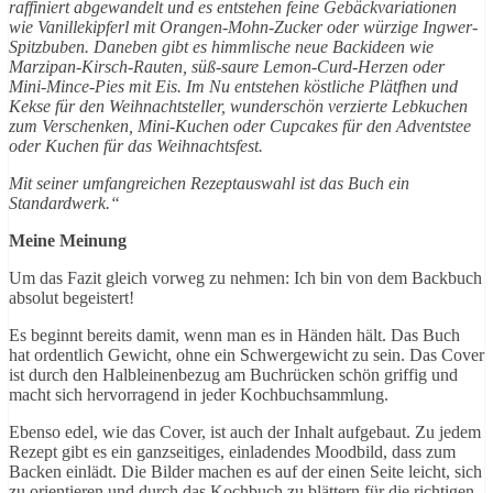
raffiniert abgewandelt und es entstehen feine Gebäckvariationen
wie Vanillekipferl mit Orangen-Mohn-Zucker oder würzige Ingwer-
Spitzbuben. Daneben gibt es himmlische neue Backideen wie
Marzipan-Kirsch-Rauten, süß-saure Lemon-Curd-Herzen oder
Mini-Mince-Pies mit Eis. Im Nu entstehen köstliche Plätfhen und
Kekse für den Weihnachtsteller, wunderschön verzierte Lebkuchen
zum Verschenken, Mini-Kuchen oder Cupcakes für den Adventstee
oder Kuchen für das Weihnachtsfest.
Mit seiner umfangreichen Rezeptauswahl ist das Buch ein
Standardwerk.“
Meine Meinung
Um das Fazit gleich vorweg zu nehmen: Ich bin von dem Backbuch
absolut begeistert!
Es beginnt bereits damit, wenn man es in Händen hält. Das Buch
hat ordentlich Gewicht, ohne ein Schwergewicht zu sein. Das Cover
ist durch den Halbleinenbezug am Buchrücken schön griffig und
macht sich hervorragend in jeder Kochbuchsammlung.
Ebenso edel, wie das Cover, ist auch der Inhalt aufgebaut. Zu jedem
Rezept gibt es ein ganzseitiges, einladendes Moodbild, dass zum
Backen einlädt. Die Bilder machen es auf der einen Seite leicht, sich
zu orientieren und durch das Kochbuch zu blättern für die richtigen