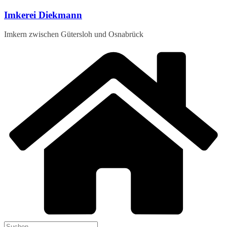
Zum
Imkerei Diekmann
Inhalt
springen
Imkern zwischen Gütersloh und Osnabrück