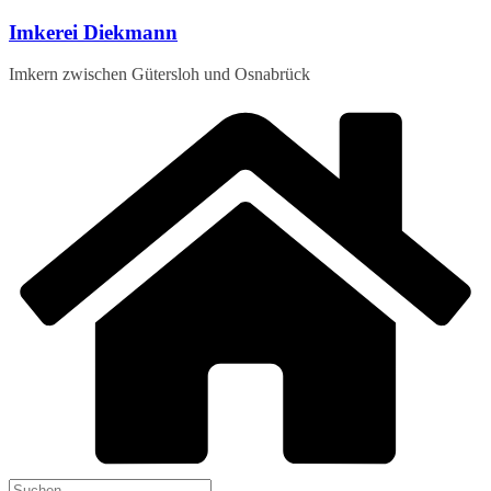
Zum
Imkerei Diekmann
Inhalt
springen
Imkern zwischen Gütersloh und Osnabrück