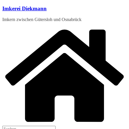
Zum
Imkerei Diekmann
Inhalt
springen
Imkern zwischen Gütersloh und Osnabrück