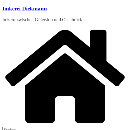
Zum
Imkerei Diekmann
Inhalt
springen
Imkern zwischen Gütersloh und Osnabrück