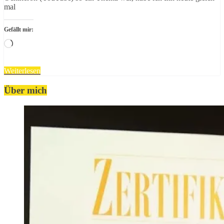
mal
Gefällt mir:
Wird
geladen …
Weiterlesen
Über mich