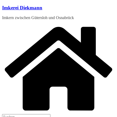
Zum
Imkerei Diekmann
Inhalt
springen
Imkern zwischen Gütersloh und Osnabrück